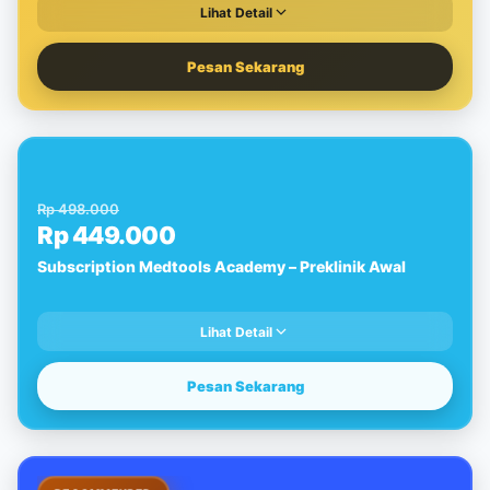
Lihat Detail
Pesan Sekarang
-10%
Rp 498.000
Rp 449.000
Subscription Medtools Academy – Preklinik Awal
Lihat Detail
Pesan Sekarang
-10%