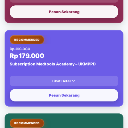
Pesan Sekarang
-10%
RECOMMENDED
Rp 199.000
Rp 179.000
Subscription Medtools Academy – UKMPPD
Lihat Detail
Pesan Sekarang
-10%
RECOMMENDED