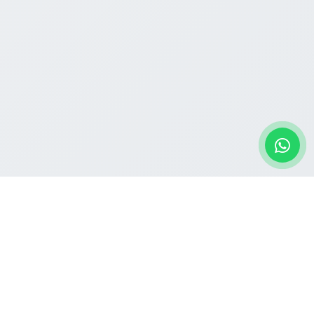
ACADEMY MEDTOOLS
PREPARE A DOCTOR
Welcome to MEDTOOLS.ID! 💙 Penyedia alat kesehatan
terpercaya untuk mahasiswa kedokteran, tenaga medis,
hingga institusi kesehatan di seluruh Indonesia.